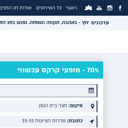
ראשי
כל האירועים
אודות חג החגים
עדכונים
אולמות ואירועי החוץ - באהבה, תקווה ושמחה. נפגש בחג החגים
70% ~ מופעי קרקס עכשווי
מיקום:
חצר בית הגפן
כתובת:
שדרות הציונות 33-35