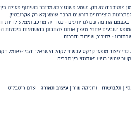
ן מוטיבציה לשחק. נשמע פשוט ? כשמדובר בשיתוף פעולה בין 
תרונות היצירתיים דורשים הרבה אומץ (לא רק אקרובטי!).
וו בעצמם את מה שכולנו יודעים - כמה זה מורכב וממלא להיות ח
ופע "שבעים אחוז" מזמין אותנו להתבונן בהשתאות ביכולות הפי
תוכנו - לחיבור, שייכות וחברות.
קבוצת שבעים אחוז החלה את דרכה בשנת 2021 כדי ליצור מופעי קרקס עכשווי לקהל הישראל
שר אנושי רגיש ואותנטי בין חבריה.
סי |
תלבושות
- ורוניקה שור |
עיצוב תאורה
- אדם רוטבליט