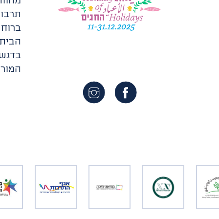
מהווה
תרבות
ברוח 
הבית 
בדגש 
המורכ