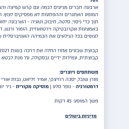
70%
ארבעה חברים מגיעים לבמה עם קרש קפיצה והמו
המופע האתגרים וההפתעות לא מפסיקים לצוץ. הפ
תוך כדי ניסוי, סלטה, חיבוק וטעיה - הארבעה יח
באמצעות אקרובטיקה וירטואוזית, הומור ורגש, המ
לצופים בכל הגילאים את הכמיהה האוניברסלית שב
קבוצתית, עמידות ידיים ובסקולה, על מנת לבטא ק
משתתפים ויוצרים
:
מורן שובל, יסכה רוזיצקי, אמיר זליאט, נבות אורי
דרמטורגיה
- נופר סלע |
מוסיקה מקורית
- ניר יונ
משך המופע: 45 דקות
מדיניות ביטולים