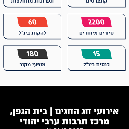
קונצרטים
תערוכות מתחלפות
60
2200
סיורים מיוחדים
להקות בינ"ל
180
15
כנסים בינ"ל
מופעי מקור
אירועי חג החגים | בית הגפן,
מרכז תרבות ערבי יהודי