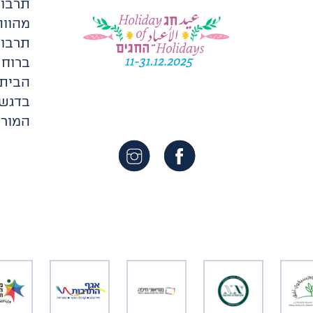
מהווה
תרבות
ברוח 
הבית 
בדגש 
המורכ