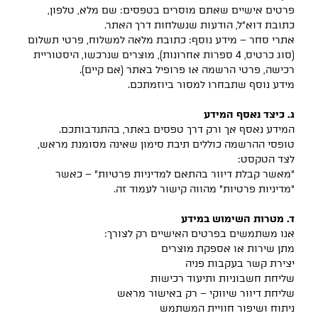
פרטים אישיים שאתם מוסרים בטפסים: שם מלא, טלפון,
כתובת דוא"ל, הודעות שנשלחות דרך האתר.
אתרי סחר – מידע נוסף: כתובת מלאה למשלוח, פרטי תשלום
(סוג כרטיס, 4 ספרות אחרונות), מוצרים שנרכשו, היסטוריית
רכישה, פרטי הרשמה או פרופיל באתר (אם קיים).
מידע נוסף שתבחרו למסור ביוזמתכם.
ג. כיצד נאסף המידע
המידע נאסף אך ורק דרך טפסים באתר, בהתנדבותכם.
טופסי ההרשמה כוללים תיבת סימון שאינה מסומנת מראש,
לצד הטקסט:
"מאשר קבלת דיוור בהתאם למדיניות פרטיות" – כאשר
"מדיניות פרטיות" מהווה קישור לעמוד זה.
ד. מטרות השימוש במידע
אנו משתמשים בפרטים האישיים רק לצורך:
מתן שירות או אספקת מוצרים
יצירת קשר בעקבות פניה
שליחת חשבוניות ותיעוד רכישות
שליחת דיוור שיווקי – רק באישור מראש
ניתוח ושיפור חוויית המשתמש