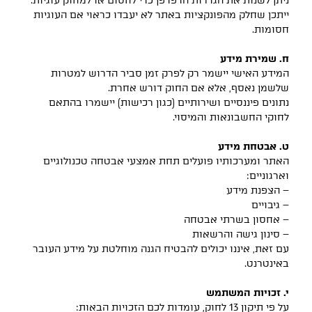
ניתן לשנות את הגדרות הדפדפן כדי לחסום או למחוק עוגיות.
ייתכן שחלק מהפונקציות באתר לא יעבדו כראוי אם העוגיות
חסומות.
ח. שמירת מידע
המידע האישי יישמר רק לפרק זמן סביר הדרוש למטרות
שלשמן נאסף, אלא אם החוק דורש אחרת.
נתונים פיננסיים ושירותיים (כגון רכישות) יישמרו בהתאם
לחוקי החשבונאות והמיסוי.
ט. אבטחת מידע
האתר ומערכותיו פועלים תחת אמצעי אבטחה טכנולוגיים
וארגוניים:
– הצפנת מידע
– גיבויים
– אחסון בשרתי אבטחה
– סינון גישה והרשאות
עם זאת, איננו יכולים להבטיח הגנה מוחלטת על מידע העובר
באינטרנט.
י. זכויות המשתמש
על פי תיקון 13 לחוק, עומדות לכם הזכויות הבאות: