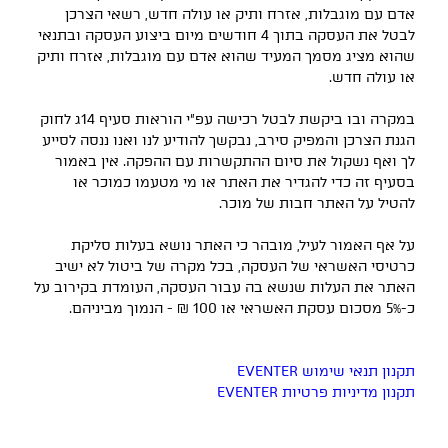
אדם עם מוגבלות, אזרח ותיק או עולה חדש, רשאי הצרכן
לבטל את העסקה בתוך 4 חודשים מיום ביצוע העסקה ובתנאי
שהוא מציג מסמך המעיד שהוא אדם עם מוגבלות, אזרח ותיק
או עולה חדש.
במקרה ובו ביקשת לבטל רכישה עפ״י הוראות סעיף 14ג לחוק
הגנת הצרכן והמפיק סירב, נבקשך להודיע לנו ואנו ננסה לסייע
לך ואף נשקול את סיום ההתקשרות עם ההפקה. אין באמור
בסעיף זה כדי להגדיר את האתר או מי מטעמו כמוכר או
להטיל על האתר חבות של מוכר.
על אף האמור לעיל, מובהר כי האתר נושא בעלות סליקת
כרטיסי האשראי של העסקה, בכל מקרה של ביטול לא ישיב
האתר את העלות שנשא בה עבור העסקה, העומדת בקירוב על
כ-5% מסכום עסקת האשראי או 100 ש״ח - הנמוך מביניהם.
תקנון תנאי שימוש EVENTER
תקנון מדיניות פרטיות EVENTER